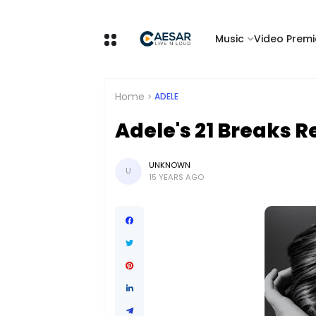
Music
Video Premi
Home
ADELE
Adele's 21 Breaks R
UNKNOWN
U
15 YEARS AGO