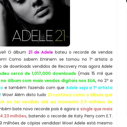
vel! O álbum
21 de Adele
bateu o recorde de vendas
nem! Como sabem Eminem se tornou no 1º artista a
ão de downloads vendidos de Recovery mas agora Adele
endeu cerca de 1,017,000 downloads
(mais 15 mil que
 no álbum com mais vendas digitais nos EUA
, no 2º a
ão
e também fazendo com que
Adele seja a 1ª artista
!
Wow! Além disto tudo
21 continua como o álbum que
UA ao ter vendido até ao momento 2.6 milhões de
bém bate novo recorde pois é agora o
single que mais
 4.23 milhões
, batendo o recorde de Katy Perry com E.T.
19 milhões de cópias vendidas! Wow! Adele está mesmo