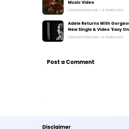
Music Video
CAESARLIVENLOUD
4 YEARS AGO
Adele Returns With Gorgeo
New Single & Video ‘Easy On
CAESARLIVENLOUD
5 YEARS AGO
Post a Comment
Disclaimer