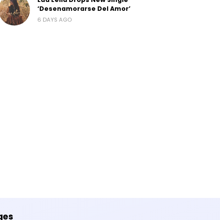
‘Desenamorarse Del Amor’
6 DAYS AGO
ges