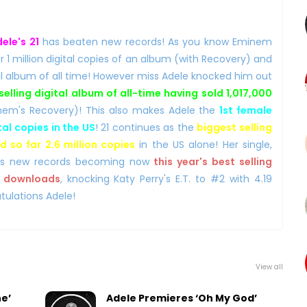
ele's 21
has beaten new records! As you know Eminem
er 1 million digital copies of an album (with Recovery) and
tal album of all time! However miss Adele knocked him out
elling digital album of all-time having sold 1,017,000
em's Recovery)! This also makes Adele the
1st female
ital copies in the US
! 21 continues as the
biggest selling
d so far 2.6 million copies
in the US alone! Her single,
ats new records becoming now
this year's best selling
on downloads
, knocking Katy Perry's E.T. to #2 with 4.19
tulations Adele!
View all
ne’
Adele Premieres ‘Oh My God’