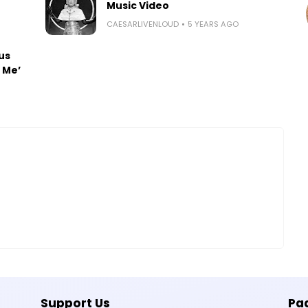
Music Video
CAESARLIVENLOUD
5 YEARS AGO
us
 Me’
Support Us
Pa