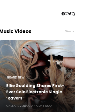
Music Videos
View all
BRAND NEW
Ellie Goulding Shares First-
Ever Solo Electronic Single
‘Ravers’
CAESARLIVENLOUD
A DAY AGO