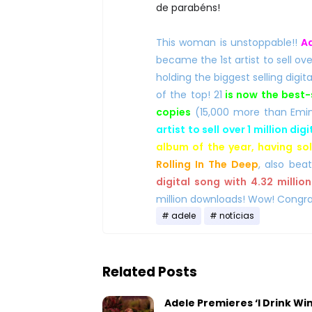
de parabéns!
This woman is unstoppable!!
Ad
became the 1st artist to sell ov
holding the biggest selling digi
of the top! 21
is now the best-s
copies
(15,000 more than Emin
artist to sell over 1 million dig
album of the year, having sol
Rolling In The Deep
, also be
digital song with 4.32 milli
million downloads! Wow! Congra
adele
notícias
Related Posts
Adele Premieres ‘I Drink Wi