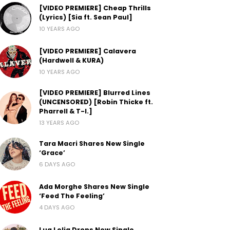
[VIDEO PREMIERE] Cheap Thrills
(Lyrics) [Sia ft. Sean Paul]
10 YEARS AGO
[VIDEO PREMIERE] Calavera
(Hardwell & KURA)
10 YEARS AGO
[VIDEO PREMIERE] Blurred Lines
(UNCENSORED) [Robin Thicke ft.
Pharrell & T-I.]
13 YEARS AGO
Tara Macri Shares New Single
‘Grace’
6 DAYS AGO
Ada Morghe Shares New Single
‘Feed The Feeling’
4 DAYS AGO
Lua Lelia Drops New Single